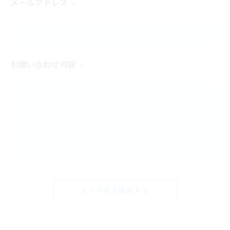
メールアドレス
※
＜個人情報の安全管理＞
当社では、個人情報の漏洩等がなされないよう、適
切に安全管理対策を実施します。
お問い合わせ内容
※
＜個人情報を与えなかった場合に生じる結果＞
必要な情報を頂けない場合は、それに対応した当社
のサービスをご提供できない場合がございますので
予めご了承ください。
＜個人情報の開示･訂正・削除･利用停止の手続につ
いて＞
当社では、お客様の個人情報の開示･訂正･削除・利
用停止の手続を定めさせて頂いております。
ご本人である事を確認のうえ、対応させて頂きま