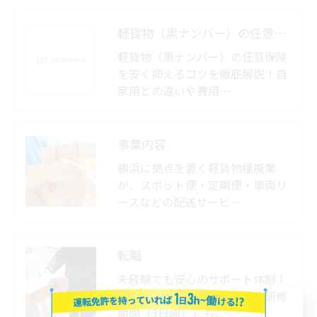
す。
軽貨物（黒ナンバー）の任意保険が安いのはどこ？
個人情報の開示･訂正･削除・利用停止の具体的手続
軽貨物（黒ナンバー）の任意保険
きにつきましては、お電話でお問合せ下さい。
を安く抑えるコツを徹底解説！自
家用との違いや費用…
事業内容
横浜に拠点を置く軽貨物種廃業
が、スポット便・定期便・車両リ
ースなどの配送サービ…
転職
未経験でも安心のサポート体制！
先輩の助手席に乗る「横乗り研修
期間（3日間）」も、…