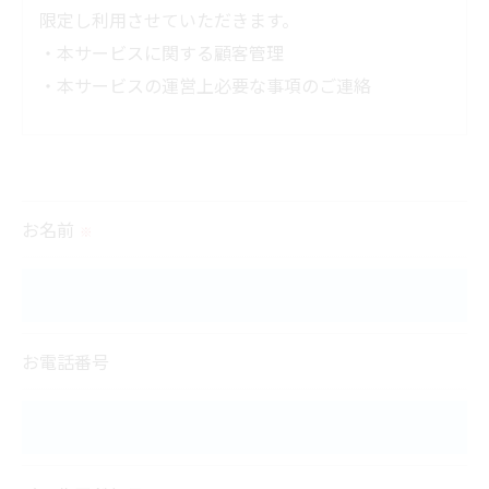
限定し利用させていただきます。
・本サービスに関する顧客管理
・本サービスの運営上必要な事項のご連絡
＜個人情報の提供について＞
当社ではお客様の同意を得た場合または法令に定め
られた場合を除き、
お名前
※
取得した個人情報を第三者に提供することはいたし
ません。
＜個人情報の委託について＞
お電話番号
当社では、利用目的の達成に必要な範囲において、
個人情報を外部に委託する場合があります。
これらの委託先に対しては個人情報保護契約等の措
置をとり、適切な監督を行います。