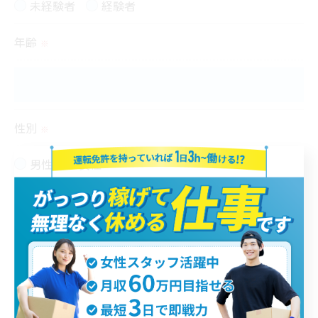
未経験者
経験者
＜個人情報の開示･訂正・削除･利用停止の手続につ
年齢
いて＞
※
当社では、お客様の個人情報の開示･訂正･削除・利
用停止の手続を定めさせて頂いております。
ご本人である事を確認のうえ、対応させて頂きま
性別
す。
※
個人情報の開示･訂正･削除・利用停止の具体的手続
男性
女性
きにつきましては、お電話でお問合せ下さい。
最終学歴
希望勤務地