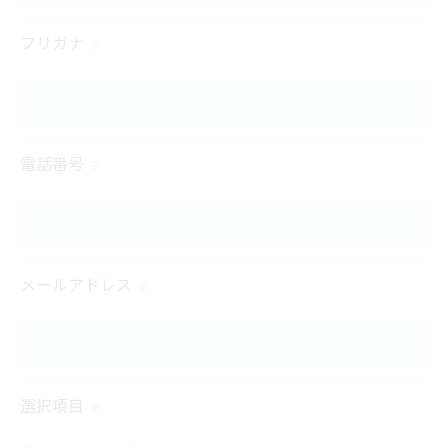
＜個人情報の委託について＞
フリガナ
※
当社では、利用目的の達成に必要な範囲において、
個人情報を外部に委託する場合があります。
これらの委託先に対しては個人情報保護契約等の措
置をとり、適切な監督を行います。
電話番号
※
＜個人情報の安全管理＞
当社では、個人情報の漏洩等がなされないよう、適
切に安全管理対策を実施します。
メールアドレス
※
＜個人情報を与えなかった場合に生じる結果＞
必要な情報を頂けない場合は、それに対応した当社
のサービスをご提供できない場合がございますので
選択項目
※
予めご了承ください。