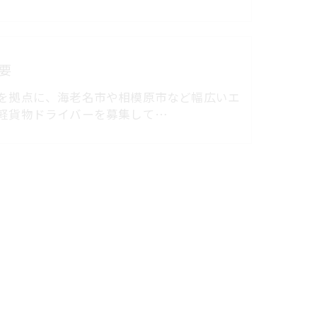
要
を拠点に、海老名市や相模原市など幅広いエ
軽貨物ドライバーを募集して…