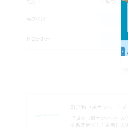
性別
男性
※
個人情報の開示･訂正･削除・利用停止の具
最終学歴
希望勤務地
軽貨物（黒ナンバー）の
を徹底解説！自家用との