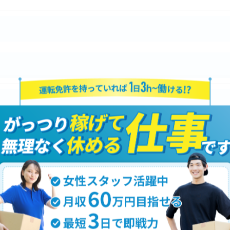
はいたしません。
おいて、個人情報を外部に委託する場合があります。
約等の措置をとり、適切な監督を行います。
よう、適切に安全管理対策を実施します。
果＞
した当社のサービスをご提供できない場合がございますの
経験者
手続について＞
削除・利用停止の手続を定めさせて頂いております。
頂きます。