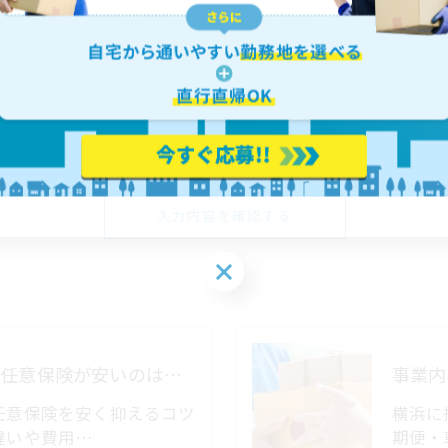
女性
体的手続きにつきましては、お電話でお問合せ下さい。
軽貨物（黒ナンバー）の任意保険が安いのはどこ？
事業内
任意保険を安く抑えるコツ
横浜に
違いや費用…
期便・