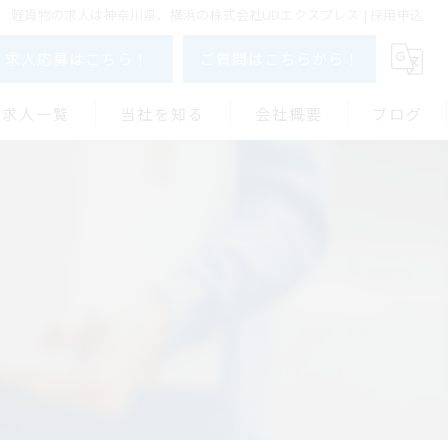
軽貨物の求人は神奈川県、横浜の株式会社UDエクスプレス | 採用申込
求人応募はこちら！
ご質問はこちらから！
求人一覧
当社を知る
会社概要
ブログ
未経験
コラム
高収入
転職
シフト制
車両リース