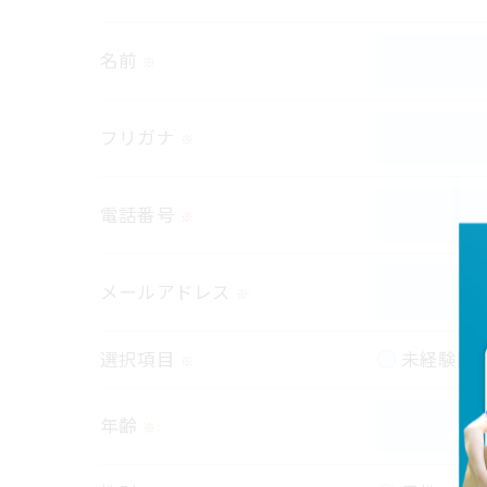
取得した個人情報を第三者に提供すること
名前
※
＜個人情報の委託について＞
当社では、利用目的の達成に必要な範囲に
フリガナ
※
これらの委託先に対しては個人情報保護契
電話番号
＜個人情報の安全管理＞
※
当社では、個人情報の漏洩等がなされない
メールアドレス
※
＜個人情報を与えなかった場合に生じる結
必要な情報を頂けない場合は、それに対応
選択項目
未経験者
※
＜個人情報の開示･訂正・削除･利用停止の
年齢
※
当社では、お客様の個人情報の開示･訂正･
ご本人である事を確認のうえ、対応させて