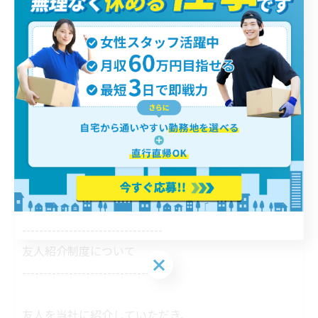
＞＞各現場で日当が決まっているパターン
【例えば】
A現場…1日当たり17,000円×22日出勤＝月収
B現場…1日当たり18,000円×20日出勤＝月収
＞＞運んだ個数で月収が決まるパターン
【例えば】
1個160円×1ヵ月で2500個配達＝月収
---------------------------------
友人紹介制度について
---------------------------------
友人を当社に紹介していただき、