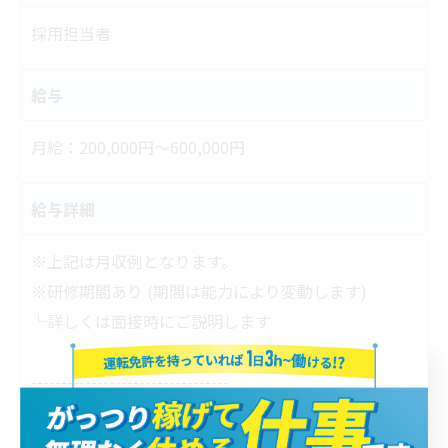
採用担当者
給与
月給：200,000円～600,000円
給与詳細
※上記は月収例となります。
※研修期間あり (期間は能力により変動します)
└詳しくは面接時にご説明します
---------------------------------
お給料の仕組みについて
---------------------------------