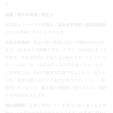
す。
報酬・給与の相場と稼ぎ方
軽貨物ドライバーの報酬は、
完全出来高制
と
固定報酬制
の2つの体系に大きく分かれます。
完全出来高制
：配送件数や距離に応じて報酬が支払われ
ます。1件あたりの報酬が決まっており、効率的に多くの
件数をこなせば高収入を狙える仕組みです。トップドラ
イバーの中には、月収50万～70万円を稼ぐ人もいます。
この体系では、自分の働き方次第で収入が大きく変わる
ため、柔軟な働き方ができるのが魅力です。しかし、安
定性に欠けるため、繁忙期や閑散期で収入が大きく変動
する可能性もあります。
固定報酬制
：企業と契約している場合に多く見られる形
態で、1ヶ月の給与が固定されています。仕事量に関わら