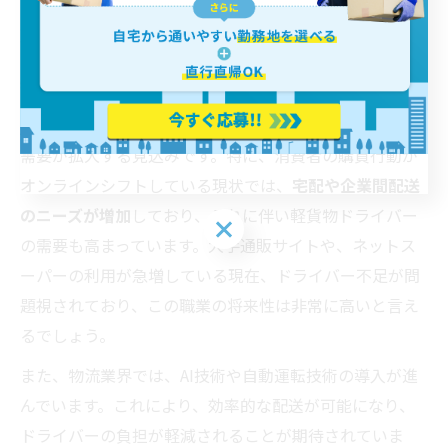
軽貨物ドライバーのキャリアアップと将来性
物流業界の将来展望
軽貨物ドライバーの仕事は、EC市場の成長により今後も
需要が拡大する見込みです。特に、消費者の購買行動が
オンラインシフトしている現状では、
宅配や企業間配送
のニーズが増加
しており、それに伴い軽貨物ドライバー
の需要も高まっています。大手通販サイトや、ネットス
ーパーの利用が急増している現在、ドライバー不足が問
題視されており、この職業の将来性は非常に高いと言え
るでしょう。
また、物流業界では、AI技術や自動運転技術の導入が進
んでいます。これにより、効率的な配送が可能になり、
ドライバーの負担が軽減されることが期待されていま