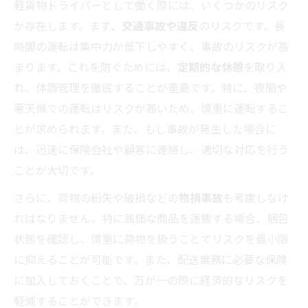
軽貨物ドライバーとして働く際には、いくつかのリスク
が存在します。まず、
交通事故や違反
のリスクです。長
時間の運転は集中力が低下しやすく、事故のリスクが高
まります。これを防ぐためには、
定期的な休憩
を取り入
れ、体調管理を徹底することが重要です。特に、夜間や
悪天候での運転はリスクが高いため、慎重に運転するこ
とが求められます。また、もし事故が発生した場合に
は、迅速に保険会社や顧客に連絡し、適切な対応を行う
ことが大切です。
さらに、荷物の紛失や破損などの
物損事故
も考慮しなけ
ればなりません。特に高価な商品を運搬する場合、梱包
状態を確認し、慎重に荷物を扱うことでリスクを最小限
に抑えることが可能です。また、配送業務に必要な保険
に加入しておくことで、万が一の際に経済的なリスクを
軽減することができます。