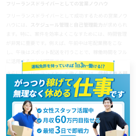
フリーランスドライバーとしての営業ノウハウ
フリーランスドライバーとして成功するための営業ノウ
ハウには、
スケジュール管理
と
自己管理能力
が求められ
ます。特に、案件を効率よくこなすためには、時間管理
が非常に重要です。例えば、午前中は宅配業務をこな
し、午後はスポット配送を行うことで、稼働時間をフル
に活用することが可能です。
さらに、フリーランスとして働く際には、
信頼できる顧
客との長期契約
を目指すことが成功の鍵です。短期的な
スポット案件だけではなく、定期的な配送業務を獲得す
ることで、安定した収入を得ることができます。また、
顧客満足度を高めるために、丁寧で正確な配送サービス
を提供し、リピート依頼を増やすことが重要です。