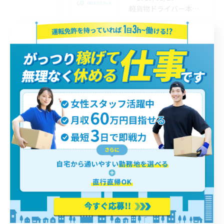
軽貨物ドライバー本音｜収入・リスク・業務の実態を解説
2025/02/20
軽貨物嘘だらけ！ドライバーの実態と高収入案件の選び方
タグ
Tags
未経験
日払い
夜間
個人事業主
稼げない
失敗
稼げる
横浜
軽貨物
業務委託
働きやすい
女性
ドライバー
配送
経験者
募集