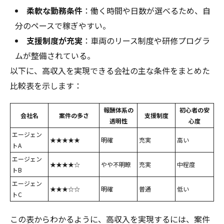
柔軟な勤務条件
：働く時間や日数が選べるため、自
分のペースで稼ぎやすい。
支援制度が充実
：車両のリース制度や研修プログラ
ムが整備されている。
以下に、高収入を実現できる会社の主な条件をまとめた
比較表を示します：
報酬体系の
初心者の安
会社名
案件の多さ
支援制度
透明性
心度
エージェン
★★★★★
明確
充実
高い
トA
エージェン
★★★★☆
やや不明瞭
充実
中程度
トB
エージェン
★★★☆☆
明確
普通
低い
トC
この表からわかるように、高収入を実現するには、案件