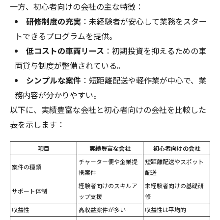
一方、初心者向けの会社の主な特徴：
研修制度の充実
：未経験者が安心して業務をスター
トできるプログラムを提供。
低コストの車両リース
：初期投資を抑えるための車
両貸与制度が整備されている。
シンプルな案件
：短距離配送や軽作業が中心で、業
務内容が分かりやすい。
以下に、実績豊富な会社と初心者向けの会社を比較した
表を示します：
項目
実績豊富な会社
初心者向けの会社
チャーター便や企業提
短距離配送やスポット
案件の種類
携案件
配送
経験者向けのスキルア
未経験者向けの基礎研
サポート体制
ップ支援
修
収益性
高収益案件が多い
収益性は平均的