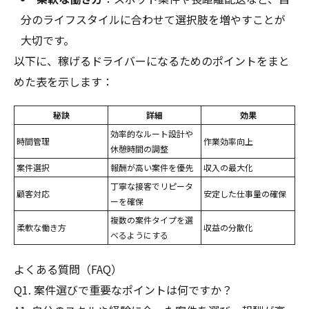
分のライフスタイルに合わせて選択肢を増やすことが
大切です。
以下に、稼げるドライバーになるためのポイントをまと
めた表を示します：
秘訣
詳細
効果
効率的なルート設計や
時間管理
作業効率向上
休憩時間の調整
案件選択
報酬が高い案件を優先
収入の最大化
丁寧な接客でリピータ
顧客対応
安定した仕事量の確保
ーを確保
複数の案件タイプを選
柔軟な働き方
収益の分散化
べるようにする
よくある質問（FAQ）
Q1. 案件選びで重要なポイントは何ですか？