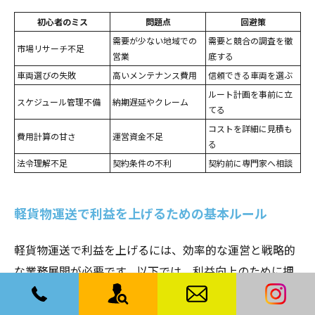
初心者のミス
問題点
回避策
需要が少ない地域での
需要と競合の調査を徹
市場リサーチ不足
営業
底する
車両選びの失敗
高いメンテナンス費用
信頼できる車両を選ぶ
ルート計画を事前に立
スケジュール管理不備
納期遅延やクレーム
てる
コストを詳細に見積も
費用計算の甘さ
運営資金不足
る
法令理解不足
契約条件の不利
契約前に専門家へ相談
軽貨物運送で利益を上げるための基本ルール
軽貨物運送で利益を上げるには、効率的な運営と戦略的
な業務展開が必要です。以下では、利益向上のために押
さえておきたい基本ルールを解説します。
1. コスト管理を徹底する