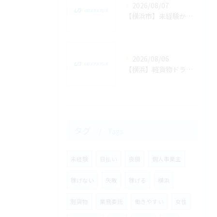
2026/08/07
【横浜市】未経験から業務委託の軽貨物ドライバー求人に応募して稼ぐまでの全手順
2026/08/06
【横浜】軽貨物ドライバーの「1時間あたりの配達件数」の見込みと効率よく回るコツ
タグ
Tags
未経験
日払い
夜間
個人事業主
稼げない
失敗
稼げる
横浜
軽貨物
業務委託
働きやすい
女性