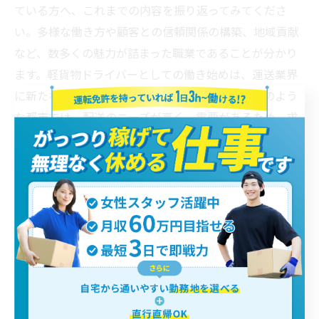
ている方へ、これまでの内容を振り返ってみてくださ
い。多様な働き方や顧客との信頼関係の構築、地域貢献
など、数多くの魅力が詰まった職業であることが分かり
ます。軽貨物ドライバーとしての働き始めは、運送業界
に新たな一歩を踏み出す良い機会です。特に横浜のよう
な都市では、配送のニーズが高く、需要があるため、求
人も多様にあります。自分のペースで働き、地域に貢献
したいと考えるあなたにとって、軽貨物ドライバーは素
晴らしい選択肢になるでしょう。この機会に、自分自身
の可能性を広げる第一歩を踏み出してみてはいかがでし
ょうか。
< 前のページ
一覧に戻る
次のページ >