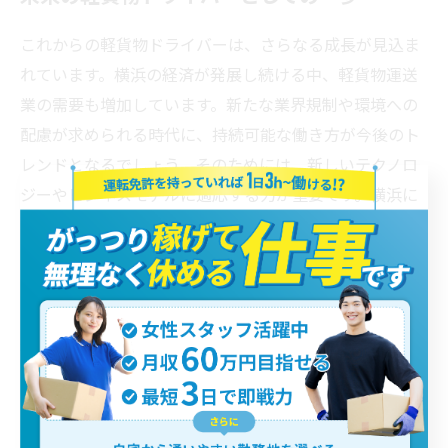
これからの軽貨物ドライバーは、さらなる成長が見込ま
れています。横浜の経済が発展し続ける中、軽貨物運送
業の需要も増加しています。新たな業界規制や環境への
配慮が求められる時代に、持続可能な働き方が今後のト
レンドとなるでしょう。そのためには、新しいテクノロ
ジーやビジネスモデルに適応する力が重要です。横浜に
は多くのネットワークやサポートが availableされてお
り、初心者からベテランまで教育受けられる場が整って
います。特に、若い世代が新しいアイデアを持ち込むこ
とで、業界全体が活性化することが期待されています。
未来の軽貨物ドライバーとして、自分のスタイルを確立
し、横浜の街で活躍するための一歩を踏み出しましょ
う。