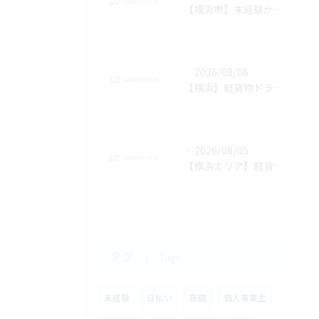
【横浜市】未経験から業務委託の軽貨物ドライバー求人に応募して稼ぐまでの全手順
2026/08/06
【横浜】軽貨物ドライバーの「1時間あたりの配達件数」の見込みと効率よく回るコツ
2026/08/05
【横浜エリア】軽貨物で「おいしい仕事」の特徴とは？効率よく稼げる好条件ルート
タグ
Tags
未経験
日払い
夜間
個人事業主