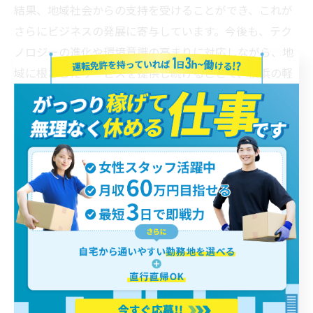
結果、地域社会からの支持を受けることができ、これが
さらにビジネスの発展に寄与しています。今後も、テク
ノロジーの進化や環境意識の高まりに対応しながら、地
域に根ざしたサービスを提供し続けることで、横浜の軽
貨物業界はさらなる発展を目指すことができるでしょ
う。このような未来に向けて、ドライバー一人ひとりが
重要な役割を果たしていることを再確認することが必要
です。
< 前のページ
一覧に戻る
次のページ >
カテゴリー
Categories