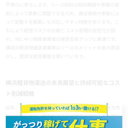
平準化に寄与します。リース契約は契約期間や車種の選
択によって柔軟に調整できるため、運送規模や季節によ
って変動する需要にも対応しやすい特徴があります。こ
れにより経営リスクの分散とコスト管理の安定化が図
れ、特に中小規模事業者の運営効率アップに最適です。
横浜の軽貨物運送事業者はリースのメリットを最大限活
かし、堅実な経営基盤を築いています。
横浜軽貨物運送の未来展望と持続可能なコス
ト削減戦略
近年、横浜の軽貨物運送業界は環境規制強化や働き方改
革の影響もあり、新たなコスト削減のアプローチが求め
られています。EV（電気自動車）の導入やエコドライブ