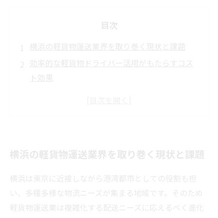
目次
横浜の軽貨物運送業界を取り巻く現状と課題
効率的な軽貨物ドライバー活用がもたらすコス
ト効果
配送ルートの最適化で生まれる時間と燃料の削
減
車両リースの賢い選択で設備投資コストを抑制
横浜軽貨物運送の未来展望と持続可能なコスト
横浜の軽貨物運送業界を取り巻く現状と課題
削減戦略
横浜は東京に近接しながら港湾都市としての役割も担
い、多種多様な物流ニーズが集まる地域です。そのため
軽貨物運送業は複雑化する配送ニーズに応えるべく進化