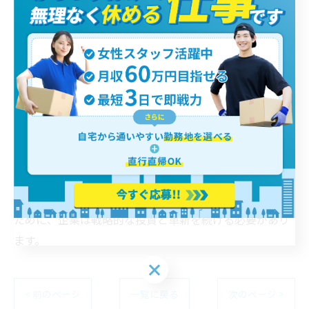
の推進は環境負荷を軽減し、長期的には燃料費の低減や
補助金活用による経済効果も期待されています。またデ
ジタルテクノロジーの活用による配送業務全般の効率化
は今後さらに進む見込みです。人件費削減だけでなく、
配送品質の向上により顧客満足度を高め、安定した受注
獲得に繋げることが重要となります。さらに横浜の地元
企業や行政との連携を強化し、地域物流全体の最適化・
共創を目指す動きも活発化しています。こうした多角的
なアプローチが、持続可能な軽貨物運送業の構築とコス
ト競争力の強化に不可欠です。未来の横浜物流を支える
ために、企業は戦略的な投資と革新を続ける必要があり
ます。
< 前のページ
一覧に戻る
次のページ >