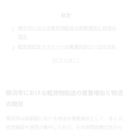
目次
横浜市における軽貨物配送の需要増加と物流の
現状
軽貨物配送ドライバーの業務内容と一日の流れ
横浜の物流ネットワークにおける軽貨物配送の
特徴
車両リース制度の仕組みと軽貨物ドライバーに
与える影響
横浜市における軽貨物配送の需要増加と物流
横浜で軽貨物配送の仕事を探す際のポイントと
注意点
の現状
横浜市は首都圏における物流の重要拠点として、多くの
物流施設や港湾が集中しており、その地理的優位性から