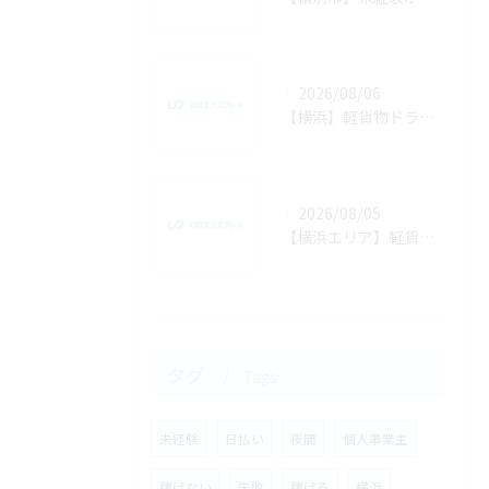
2026/08/06
【横浜】軽貨物ドライバーの「1時間あたりの配達件数」の見込みと効率よく回るコツ
2026/08/05
【横浜エリア】軽貨物で「おいしい仕事」の特徴とは？効率よく稼げる好条件ルート
タグ
Tags
未経験
日払い
夜間
個人事業主
稼げない
失敗
稼げる
横浜