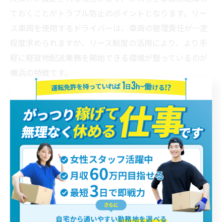
ておくことがトラブル防止のポイントとなります。リー
ス車両を使用するドライバーは、車両の管理責任が一定
程度求められますが、リース制度の活用により、より手
軽に軽貨物配送業務を開始できる環境が整っているのが
横浜の特徴です。
横浜で軽貨物配送の仕事を探す際のポイント
と注意点
横浜で軽貨物配送の仕事を探す際には、単に求人情報を
チェックするだけでなく、仕事内容の詳細や条件をしっ
かり確認することが重要です。まず、勤務形態が社員と
しての雇用なのか、それとも業務委託の個人事業主とし
ての契約なのかを理解しましょう。業務委託の場合は自