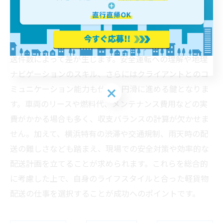
己管理が求められ、収入面も成果に左右されるため、安
定性を重視する方は注意が必要です。また、報酬体系は
固定給のところや歩合制のところがあり、走行距離や配
送件数によって差が生じます。安全運転への理解や地理
ナビゲーションのスキル、さらにはクライアントとのコ
ミュニケーション能力も仕事を円滑に進める鍵となりま
す。車両のリースや燃料代、メンテナンス費用などの実
費がかかる場合も多く、収支バランスの計算が欠かせま
せん。加えて、横浜特有の渋滞や交通規制、雨天時の配
送の難しさなども踏まえ、現場での安全対策や効率的な
配送計画を立てることが求められます。これらを総合的
に考慮した上で、自身のライフスタイルと合った軽貨物
配送の仕事を選択することが成功へのポイントです。