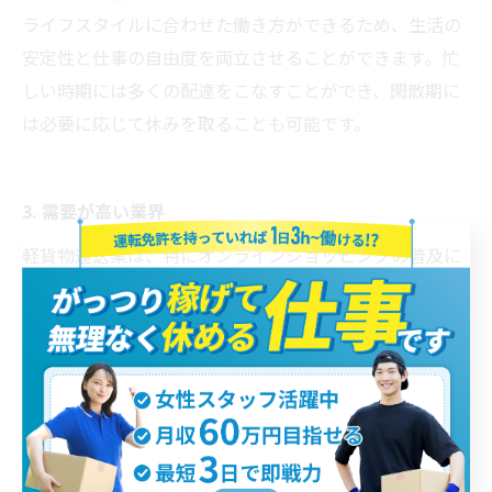
ライフスタイルに合わせた働き方ができるため、生活の
安定性と仕事の自由度を両立させることができます。忙
しい時期には多くの配達をこなすことができ、閑散期に
は必要に応じて休みを取ることも可能です。
3. 需要が高い業界
軽貨物運送業は、特にオンラインショッピングの普及に
よって需要が急増しています。インターネットで商品を
購入する人が増える中で、配送業務は重要な役割を果た
しています。特に即日配送や時間帯指定など、配送のス
ピードや柔軟性が求められる現代では、軽貨物運送業者
の需要は今後も増加することが予想されます。また、地
域密着型の配送を行うため、大手物流業者ではカバーし
きれない細かいニーズにも対応できる点が強みです。大