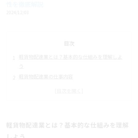
性を徹底解説
2024/12/03
目次
軽貨物配達業とは？基本的な仕組みを理解しよ
う
軽貨物配達業の仕事内容
軽貨物配達業の魅力とメリット
軽貨物配達業の課題と注意点
軽貨物ドライバーに求められるスキルとは？
軽貨物配達の需要拡大に伴う今後のチャンス
軽貨物配達業とは？基本的な仕組みを理解
結論：軽貨物配達業の今後に期待する
しよう