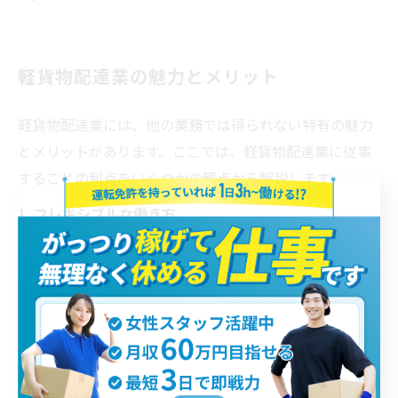
軽貨物配達業の魅力とメリット
軽貨物配達業には、他の業務では得られない特有の魅力
とメリットがあります。ここでは、軽貨物配達業に従事
することの利点をいくつかの観点から解説します。
1. フレキシブルな働き方
軽貨物配達業の最大の魅力の一つは、働く時間や場所を
自分で選べる自由度です。多くの軽貨物ドライバーはフ
リーランスとして働いており、勤務時間を自分の都合に
合わせて設定できます。例えば、昼間の空いている時間
を利用して仕事をしたり、逆に夜間や早朝の忙しい時間
帯を避けて働くことも可能です。