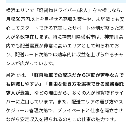
軽貨物の業務委託で安定収入を得る方法
横浜エリアで「軽貨物ドライバー/求人」をお探しなら、
軽貨物ドライバー 稼げないと感じる理由とその
月収50万円以上を目指せる高収入案件や、未経験でも安
対策
心してスタートできる充実したサポート体制が整った求
人が多数存在します。特に神奈川県横浜市は、神奈川県
軽貨物ドライバーで手取りを増やすための具体
内でも配送需要が非常に高いエリアとして知られてお
的な戦略
り、配送ルート次第では効率的に収益を上げられるチャ
横浜の現役軽貨物ドライバーが語るリアルな声
ンスが広がっています。
軽貨物の求人で未経験者が採用されるためのコ
ツ
最近では、
「軽自動車での配送だから運転が苦手な方で
も挑戦しやすい」「自由な働き方を選択できる業務委託
軽貨物ドライバーはどうなの？口コミとデータ
求人が豊富」
などの理由から、多くの人が軽貨物ドライ
でわかる本当の仕事環境
バーに注目しています。また、配送エリアの選び方やス
結論｜軽貨物ドライバー求人横浜で稼ぎたいあ
ケジュール管理次第で、プライベートと仕事を両立させ
なたへ
ながら安定収入を得られるのもこの仕事の魅力です。