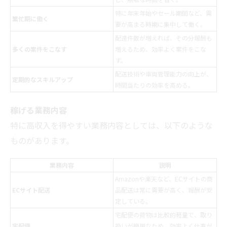
特に年末年始やセール期間など、需
繁忙期に働く
要が高まる時期に集中して働く。
配達件数が増えれば、その分報酬も
多くの案件をこなす
増えるため、効率よく案件をこな
す。
配送技術や車両管理能力の向上が、
定期的なスキルアップ
時間当たりの効率を高める。
稼げる業務内容
特に高収入を得やすい業務内容としては、以下のような
ものがあります。
業務内容
説明
Amazonや楽天など、ECサイトの商
ECサイト配送
品配送は常に需要が高く、報酬が安
定している。
宅配便の荷物は比較的軽量で、取り
宅配便
扱いが簡単なため、効率よく仕事が