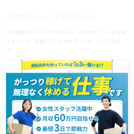
求人情報をチェックする際のポイント
求人情報をチェックする際には、以下のポイントを重視
することで、希望に近い仕事を見つけることができま
す。
ポイント
詳細
企業の評判を調べ、信頼できる会社
企業の評判
か確認する。
給与や報酬の体系が明確か確認す
給与の透明性
る。
実際の業務内容が明確で、自分に合
仕事の内容
っているかチェックする。
研修やサポート体制が整っているか
サポート体制
確認する。