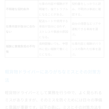
仕事の内容や報酬が不
契約書をしっかりと読
不明確な契約条件
明確で、後でトラブル
み、不明点は事前に確
になることがある。
認する。
配送ルートや使用する
自分の得意なエリアや
仕事内容が自分に合わ
車両が自分に合わず、
運転できる車両を選
ない
ストレスや事故の原因
ぶ。
になる。
長時間働いても、予想
仕事内容と報酬がバラ
報酬と業務負担の不均
外に低い報酬で働くこ
ンスの取れた仕事を選
衡
とになる。
ぶ。
軽貨物ドライバーにありがちなミスとその対策方
法
軽貨物ドライバーとして業務を行う中で、よく見られる
ミスがありますが、そのミスを防ぐためには日々の準備
と意識が重要です。以下の表に、ミスとその対策方法を