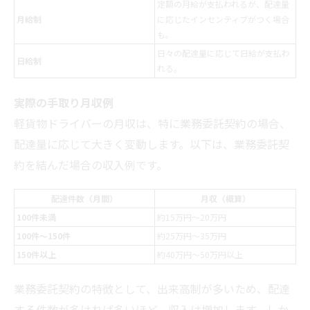
定額の月給が支払われるが、配達量
月給制
に応じたインセンティブがつく場合
も。
日々の配達量に応じて日給が支払わ
日給制
れる。
実際の手取り月収例
軽貨物ドライバーの月収は、特に業務委託契約の場合、
配達量に応じて大きく変動します。以下は、業務委託契
約を結んだ場合の収入例です。
配達件数（月間）
月収（概算）
100件未満
約15万円〜20万円
100件〜150件
約25万円〜35万円
150件以上
約40万円〜50万円以上
業務委託契約の特徴として、出来高制が多いため、配達
する件数が多ければ多いほど、収入は増加します。しか