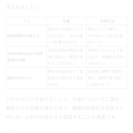
まとめました。
ミス
影響
対策方法
配送先での遅れやトラ
事前にルート確認し、
配送時間の計画ミス
ブルが生じ、他の仕事
余裕を持った配送計画
にも影響を及ぼす。
を立てる。
荷物の損傷や車両の故
荷物をバランスよく積
荷物の積み込みや車両
障が発生し、業務が遅
み込み、定期的に車両
管理の不備
れることがある。
点検を行う。
顧客の信頼を失い、再
配送前に顧客と確認を
顧客対応のミス
配達の必要が出る場合
取る、荷物の取り扱い
がある。
に注意を払う。
これらのミスを避けることで、仕事がスムーズに進み、
顧客からの信頼も得られます。業務の効率化を目指すた
めには、上記の対策方法を実践することが重要です。